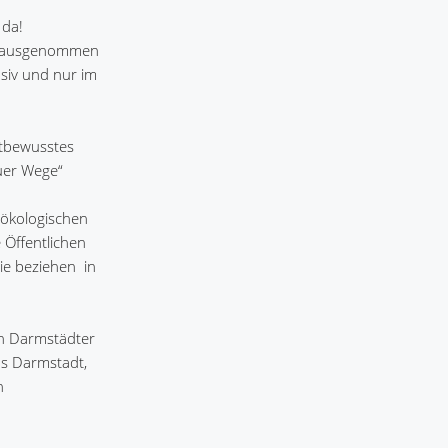
 da!
f (ausgenommen
siv und nur im
ltbewusstes
euer Wege“
ökologischen
 Öffentlichen
 beziehen  in
n Darmstädter
hs Darmstadt,
n