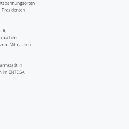
Entspannungsorten
8 Präsidenten
adt,
m. machen
n zum Mitmachen
armstadt in
ch im ENTEGA