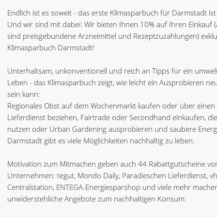
Endlich ist es soweit - das erste Klimasparbuch für Darmstadt ist
Und wir sind mit dabei: Wir bieten Ihnen 10% auf Ihren Einkau
sind preisgebundene Arzneimittel und Rezeptzuzahlungen) exklu
Klimasparbuch Darmstadt!
Unterhaltsam, unkonventionell und reich an Tipps für ein umwe
Leben - das Klimasparbuch zeigt, wie leicht ein Ausprobieren n
sein kann:
Regionales Obst auf dem Wochenmarkt kaufen oder über einen 
Lieferdienst beziehen, Fairtrade oder Secondhand einkaufen, die
nutzen oder Urban Gardening ausprobieren und saubere Energie
Darmstadt gibt es viele Möglichkeiten nachhaltig zu leben.
Motivation zum Mitmachen geben auch 44 Rabattgutscheine vo
Unternehmen: tegut, Mondo Daily, Paradieschen Lieferdienst, v
Centralstation, ENTEGA-Energiesparshop und viele mehr mache
unwiderstehliche Angebote zum nachhaltigen Konsum.