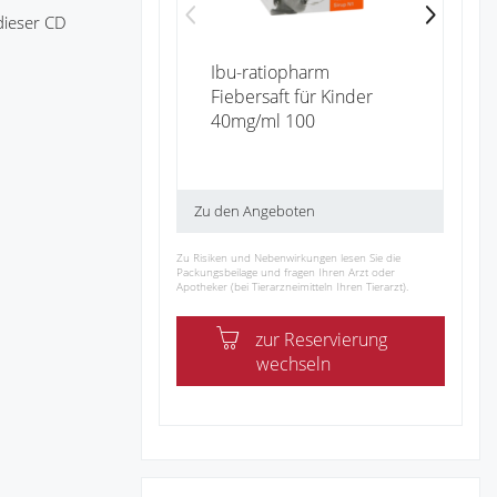
dieser CD
Ibu-ratiopharm
Fiebersaft für Kinder
40mg/ml 100
Zu den Angeboten
Zu Risiken und Nebenwirkungen lesen Sie die
Packungsbeilage und fragen Ihren Arzt oder
Apotheker (bei Tierarzneimitteln Ihren Tierarzt).
zur Reservierung
wechseln