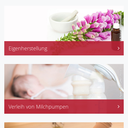
Lieferservice
Eigenherstellung
Teemischungen
Salben, Cremes, flüssige Zubereitungen und mehr
kindgerechte Arzneiformen
Rezepturen rund um "Cannabis"
Verleih von Milchpumpen
Medela-Milchpumpen