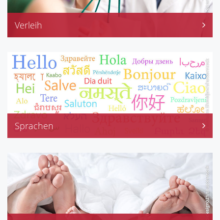
Verleih
Medela-Milchpumpen
Sprachen
Englisch
Italienisch