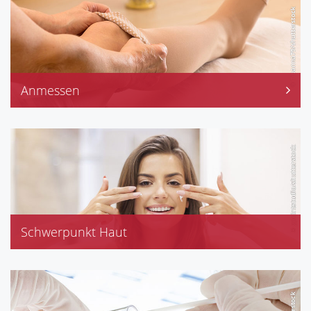
Anmessen
Kompressionsstrümpfe
Stützstrümpfe
Schwerpunkt Haut
Caudalie
Avène
Dr. Hauschka
Eucerin