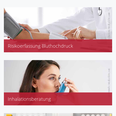
Multimedikation
Blutdruckmessung
Risikoerfassung Bluthochdruck
Inhalationsberatung