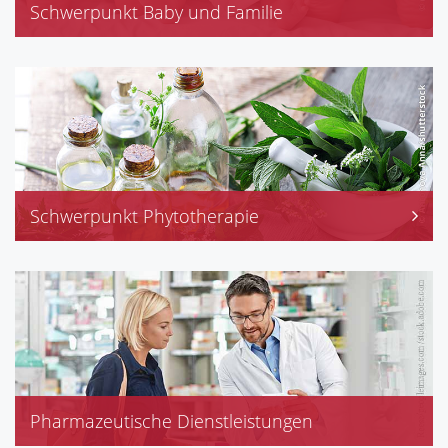
Schwerpunkt Baby und Familie
Medela-Milchpumpen
Schwerpunkt Phytotherapie
wirksame, moderne Heilpflanzentherapie
Pharmazeutische Dienstleistungen