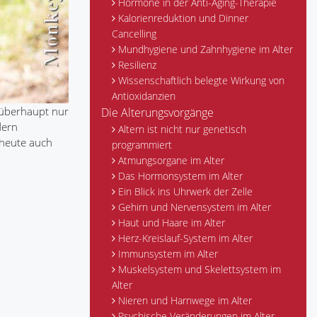
Hormone in der Anti-Aging-Therapie
Kalorienreduktion und Dinner
Cancelling
Mundhygiene und Zahnhygiene im Alter
Resilienz
Wissenschaftlich belegte Wirkung von
Antioxidanzien
s überhaupt nur
Die Alterungsvorgänge
dern
Altern ist nicht nur genetisch
 heute auch
programmiert
Atmungsorgane im Alter
Das Hormonsystem im Alter
Ein Blick ins Uhrwerk der Zelle
Gehirn und Nervensystem im Alter
Haut und Haare im Alter
Herz-Kreislauf-System im Alter
Immunsystem im Alter
Muskelsystem und Skelettsystem im
Alter
Nieren und Harnwege im Alter
Psychische Veränderungen im Alter