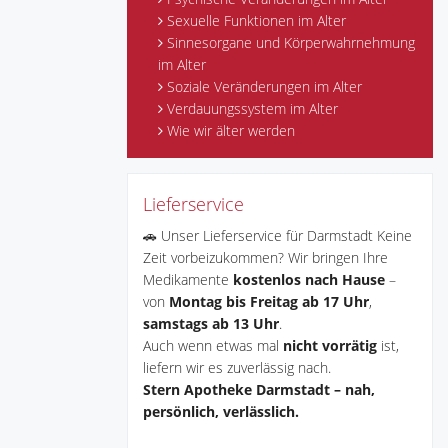
Sexuelle Funktionen im Alter
Sinnesorgane und Körperwahrnehmung
im Alter
Soziale Veränderungen im Alter
Verdauungssystem im Alter
Wie wir älter werden
Lieferservice
🚗 Unser Lieferservice für Darmstadt Keine
Zeit vorbeizukommen? Wir bringen Ihre
Medikamente
kostenlos nach Hause
–
von
Montag bis Freitag ab 17 Uhr
,
samstags ab 13 Uhr
.
Auch wenn etwas mal
nicht vorrätig
ist,
liefern wir es zuverlässig nach.
Stern Apotheke Darmstadt – nah,
persönlich, verlässlich.