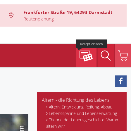
Frankfurter Straße 19, 64293 Darmstadt
Routenplanung
Rezept einlösen
Suche
Altern - die Richtung des Lebens
Altern: Entwicklung, Reifung, Abbau
Lebensspanne und Lebenserwartung
Theorie der Lebensgeschichte: Warum
altern wir?